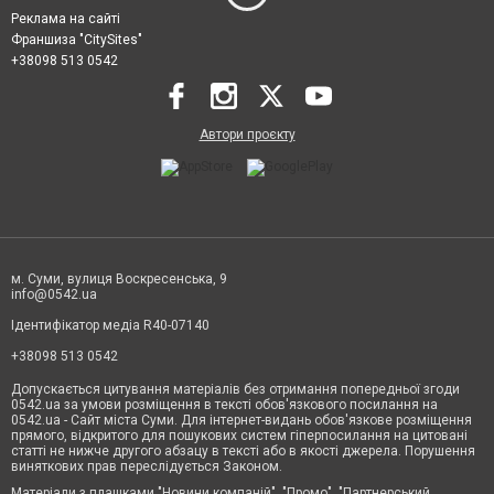
Реклама на сайті
Франшиза "CitySites"
+38098 513 0542
Автори проєкту
м. Суми, вулиця Воскресенська, 9
info@0542.ua
Ідентифікатор медіа R40-07140
+38098 513 0542
Допускається цитування матеріалів без отримання попередньої згоди
0542.ua за умови розміщення в тексті обов'язкового посилання на
0542.ua - Сайт міста Суми. Для інтернет-видань обов'язкове розміщення
прямого, відкритого для пошукових систем гіперпосилання на цитовані
статті не нижче другого абзацу в тексті або в якості джерела. Порушення
виняткових прав переслідується Законом.
Матеріали з плашками "Новини компаній", "Промо", "Партнерський